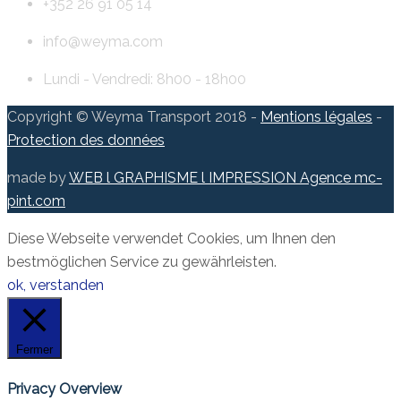
+352 26 91 05 14
info@weyma.com
Lundi - Vendredi: 8h00 - 18h00
Copyright © Weyma Transport 2018 -
Mentions légales
-
Protection des données
made by
WEB l GRAPHISME l IMPRESSION Agence mc-
pint.com
Diese Webseite verwendet Cookies, um Ihnen den
bestmöglichen Service zu gewährleisten.
ok, verstanden
Fermer
Privacy Overview