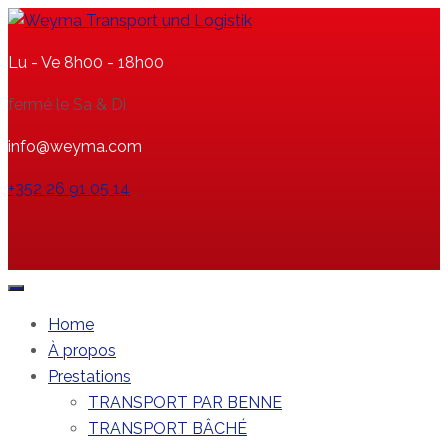
Lu - Ve 8h00 - 18h00
fermé le Sa & Di
info@weyma.com
+352 26 91 05 14
Home
À propos
Prestations
TRANSPORT PAR BENNE
TRANSPORT BÂCHÉ